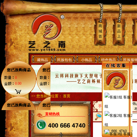
商
新
城
品
首
上
页
架
藏饰品
民族包包
小饰品
特色饰品
民族服
0
0.00
>> 您当前的位置：
首页
客服1
发簪
小饰
手工作坊：
组
饰
手链
直销热线
客服2
找商品
组
客服3