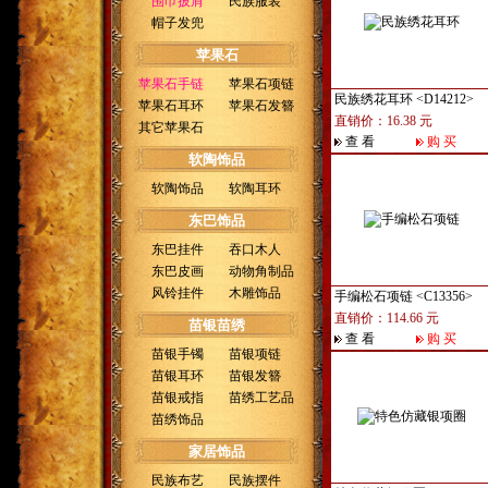
围巾披肩
民族服装
帽子发兜
苹果石
苹果石手链
苹果石项链
民族绣花耳环
<D14212>
苹果石耳环
苹果石发簪
直销价：16.38 元
其它苹果石
查 看
购 买
软陶饰品
软陶饰品
软陶耳环
东巴饰品
东巴挂件
吞口木人
东巴皮画
动物角制品
风铃挂件
木雕饰品
手编松石项链
<C13356>
直销价：114.66 元
苗银苗绣
查 看
购 买
苗银手镯
苗银项链
苗银耳环
苗银发簪
苗银戒指
苗绣工艺品
苗绣饰品
家居饰品
民族布艺
民族摆件