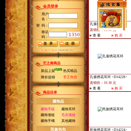
组
值班客服
孔雀绣花耳环
<D14232>
客服5组
直销价：16.38 元
查 看
购 买
艺之南商品
新品上架
热买精品
孔雀绣花耳环
<D14228>
降价促销
手工作坊
直销价：16.38 元
查 看
购 买
商品目录
藏饰品
藏饰手链
藏饰耳环
藏饰项链
毛衣项链
藏饰手镯
其他藏饰
民族包包
民族绣花耳环
<D14224>