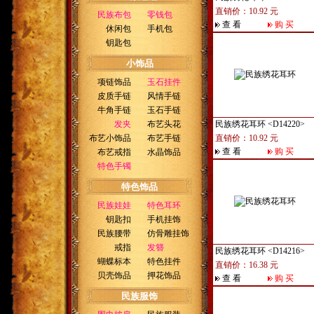
直销价：10.92 元
民族布包
零钱包
查 看
购 买
休闲包
手机包
钥匙包
小饰品
项链饰品
玉石挂件
皮质手链
风情手链
牛角手链
玉石手链
发夹
布艺头花
民族绣花耳环
<D14220>
布艺小饰品
布艺手链
直销价：10.92 元
查 看
购 买
布艺戒指
水晶饰品
特色手镯
特色饰品
民族娃娃
特色耳环
钥匙扣
手机挂饰
民族腰带
仿骨雕挂饰
戒指
发簪
民族绣花耳环
<D14216>
蝴蝶标本
特色挂件
直销价：16.38 元
贝壳饰品
押花饰品
查 看
购 买
民族服饰