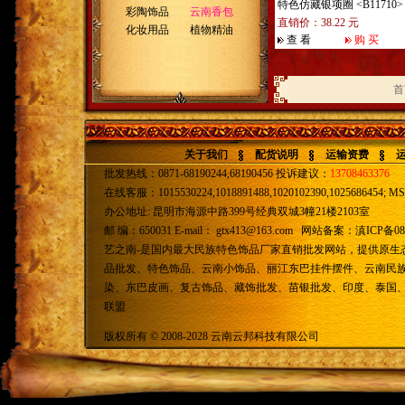
特色仿藏银项圈
<B11710>
彩陶饰品
云南香包
直销价：38.22 元
化妆用品
植物精油
查 看
购 买
首
关于我们
配货说明
运输资费
批发热线：0871-68190244,68190456 投诉建议：
13708463376
在线客服：1015530224,1018891488,1020102390,1025686454; MSN
办公地址: 昆明市海源中路399号经典双城3幢21楼2103室
邮 编：650031 E-mail：
gtx413@163.com
网站备案：
滇ICP备08
艺之南-是国内最大民族特色饰品厂家直销批发网站，提供原生
品批发、特色饰品、云南小饰品、丽江东巴挂件摆件、云南民
染、东巴皮画、复古饰品、藏饰批发、苗银批发、印度、泰国
联盟
版权所有 © 2008-2028 云南云邦科技有限公司